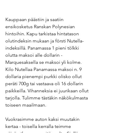
Kauppaan päästiin ja saatiin 
ensikosketus Ranskan Polynesian 
hintoihin. Kapu tarkistaa hintatason 
olutindeksin mukaan ja försti Nutella-
indeksillä. Panamassa 1 pieni tölkki 
olutta maksoi alle dollarin - 
Marquesaksella se maksoi yli kolme. 
Kilo Nutellaa Panamassa maksoi n. 9 
dollaria pienempi purkki olisko ollut 
peräti 700g tai vastaava oli 16 dollarin 
paikkeilla. Vihanneksia ei juurikaan ollut 
tarjolla. Tulimme tästäkin näkökulmasta 
toiseen maailmaan. 
Vuokrasimme auton kaksi muutakin 
kertaa - toisella kerralla teimme 