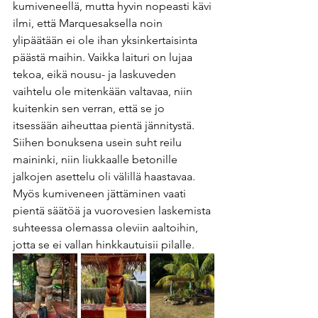
kumiveneellä, mutta hyvin nopeasti kävi 
ilmi, että Marquesaksella noin 
ylipäätään ei ole ihan yksinkertaisinta 
päästä maihin. Vaikka laituri on lujaa 
tekoa, eikä nousu- ja laskuveden 
vaihtelu ole mitenkään valtavaa, niin 
kuitenkin sen verran, että se jo 
itsessään aiheuttaa pientä jännitystä. 
Siihen bonuksena usein suht reilu 
maininki, niin liukkaalle betonille 
jalkojen asettelu oli välillä haastavaa. 
Myös kumiveneen jättäminen vaati 
pientä säätöä ja vuorovesien laskemista 
suhteessa olemassa oleviin aaltoihin, 
jotta se ei vallan hinkkautuisii pilalle. 