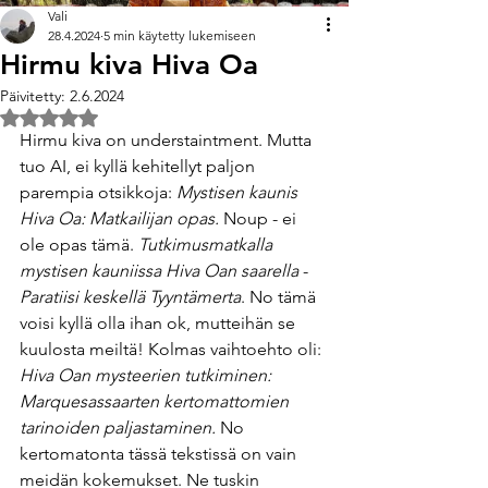
Vali
28.4.2024
5 min käytetty lukemiseen
Hirmu kiva Hiva Oa
Päivitetty:
2.6.2024
Arvostelun tähtimäärä: epäluku/5
Hirmu kiva on understaintment. Mutta 
tuo AI, ei kyllä kehitellyt paljon 
parempia otsikkoja: 
Mystisen kaunis 
Hiva Oa: Matkailijan opas. 
Noup - ei 
ole opas tämä. 
Tutkimusmatkalla 
mystisen kauniissa Hiva Oan saarella
 - 
Paratiisi keskellä Tyyntämerta
. No tämä 
voisi kyllä olla ihan ok, mutteihän se 
kuulosta meiltä! Kolmas vaihtoehto oli: 
Hiva Oan mysteerien tutkiminen: 
Marquesassaarten kertomattomien 
tarinoiden paljastaminen.
 No 
kertomatonta tässä tekstissä on vain 
meidän kokemukset. Ne tuskin 