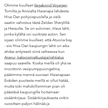
Olimme kuulleet 
Vagabond Voyage
n
Tomilta ja Anisialta Haianapa lahdesta 
Hiva Oan pohjoispuolella ja vielä 
saatiin vahvistus tästä Zeldan Sheryliltä 
ja Hessulta. Se on suloinen, tilava lahti, 
jonka kylältä voi vuokrata auton. Sen 
sijaan olimme kuulleet, että Atuona bay 
- siis Hiva Oan kaupungin lahti on aika 
ahdas erityisesti siinä vaiheessa kun 
Aranui, kaksoismatkustaja/rahtialus
saapuu saarelle. Koska meillä oli yhä se 
moottorin vesipumppuongelma, 
päätimme mennä suoraan Haianapaan. 
Eväiden puolesta meillä ei ollut hätää, 
mutta toki mahdollisimman pian oli 
päästävä kaupungille hoitamaan 
sisäänkirjaus. Sisäänkirjauksesta onkin 
vuosittain paljon hälinää ja 