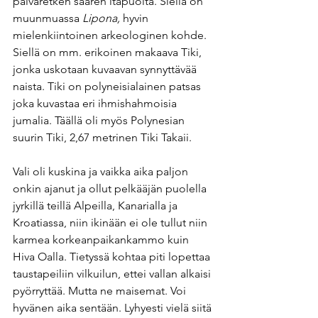
päiväretken saaren itäpuolta. Siellä on 
muunmuassa
 Lipona, 
hyvin 
mielenkiintoinen arkeologinen kohde. 
Siellä on mm. erikoinen makaava Tiki, 
jonka uskotaan kuvaavan synnyttävää 
naista. Tiki on polyneisialainen patsas 
joka kuvastaa eri ihmishahmoisia 
jumalia. Täällä oli myös Polynesian 
suurin Tiki, 2,67 metrinen Tiki Takaii. 
Vali oli kuskina ja vaikka aika paljon 
onkin ajanut ja ollut pelkääjän puolella 
jyrkillä teillä Alpeilla, Kanarialla ja 
Kroatiassa, niin ikinään ei ole tullut niin 
karmea korkeanpaikankammo kuin 
Hiva Oalla. Tietyssä kohtaa piti lopettaa 
taustapeiliin vilkuilun, ettei vallan alkaisi 
pyörryttää. Mutta ne maisemat. Voi 
hyvänen aika sentään. Lyhyesti vielä siitä 