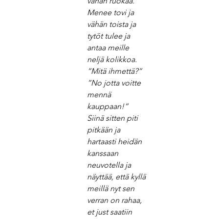
vähän ruokaa.” 
Menee tovi ja 
vähän toista ja 
tytöt tulee ja 
antaa meille 
neljä kolikkoa. 
”Mitä ihmettä?” 
”No jotta voitte 
mennä 
kauppaan!” 
Siinä sitten piti 
pitkään ja 
hartaasti heidän 
kanssaan 
neuvotella ja 
näyttää, että kyllä 
meillä nyt sen 
verran on rahaa, 
et just saatiin 