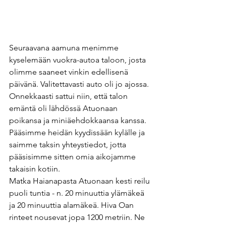
Seuraavana aamuna menimme 
kyselemään vuokra-autoa taloon, josta 
olimme saaneet vinkin edellisenä 
päivänä. Valitettavasti auto oli jo ajossa. 
Onnekkaasti sattui niin, että talon 
emäntä oli lähdössä Atuonaan 
poikansa ja miniäehdokkaansa kanssa. 
Pääsimme heidän kyydissään kylälle ja 
saimme taksin yhteystiedot, jotta 
pääsisimme sitten omia aikojamme 
takaisin kotiin. 
Matka Haianapasta Atuonaan kesti reilu 
puoli tuntia - n. 20 minuuttia ylämäkeä 
ja 20 minuuttia alamäkeä. Hiva Oan 
rinteet nousevat jopa 1200 metriin. Ne 