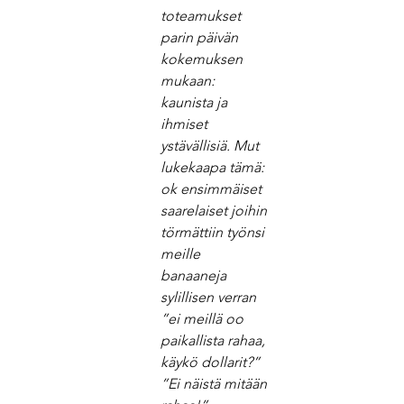
toteamukset 
parin päivän 
kokemuksen 
mukaan: 
kaunista ja 
ihmiset 
ystävällisiä. Mut 
lukekaapa tämä: 
ok ensimmäiset 
saarelaiset joihin 
törmättiin työnsi 
meille 
banaaneja 
sylillisen verran 
”ei meillä oo 
paikallista rahaa, 
käykö dollarit?” 
”Ei näistä mitään 