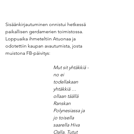
Sisäänkirjautuminen onnistui hetkessä 
paikallisen gerdamerien toimistossa. 
Loppuaika ihmeteltiin Atuonaa ja 
odotettiin kaupan avautumista, josta 
muistona FB-päivitys: 
Mut sit yhtäkkiä - 
no ei 
todellakaan 
yhtäkkiä … 
ollaan täällä 
Ranskan 
Polynesiassa ja 
jo toisella 
saarella Hiva 
Oalla. Tutut 