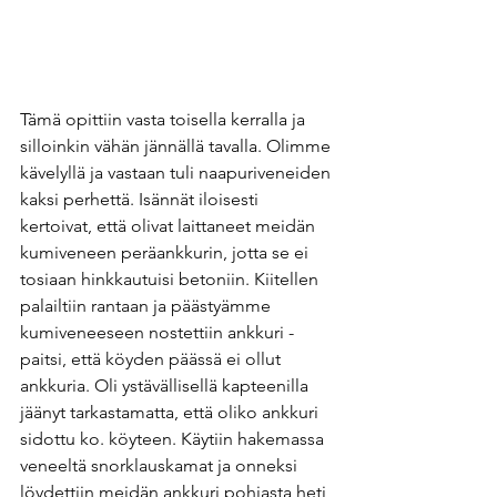
Tämä opittiin vasta toisella kerralla ja 
silloinkin vähän jännällä tavalla. Olimme 
kävelyllä ja vastaan tuli naapuriveneiden 
kaksi perhettä. Isännät iloisesti 
kertoivat, että olivat laittaneet meidän 
kumiveneen peräankkurin, jotta se ei 
tosiaan hinkkautuisi betoniin. Kiitellen 
palailtiin rantaan ja päästyämme 
kumiveneeseen nostettiin ankkuri - 
paitsi, että köyden päässä ei ollut 
ankkuria. Oli ystävällisellä kapteenilla 
jäänyt tarkastamatta, että oliko ankkuri 
sidottu ko. köyteen. Käytiin hakemassa 
veneeltä snorklauskamat ja onneksi 
löydettiin meidän ankkuri pohjasta heti 