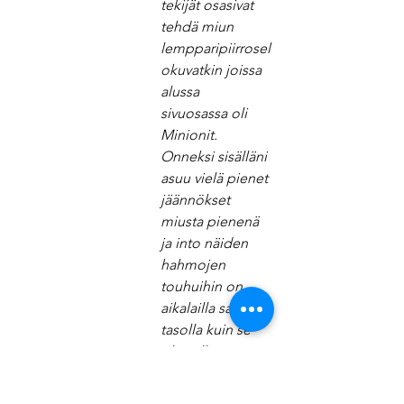
tekijät osasivat 
tehdä miun 
lempparipiirrosel
okuvatkin joissa 
alussa 
sivuosassa oli 
Minionit. 
Onneksi sisälläni 
asuu vielä pienet 
jäännökset 
miusta pienenä 
ja into näiden 
hahmojen 
touhuihin on 
aikalailla samalla 
tasolla kuin se 
olisi ollut 
lapsena.  Ne 
jotka tuntee 