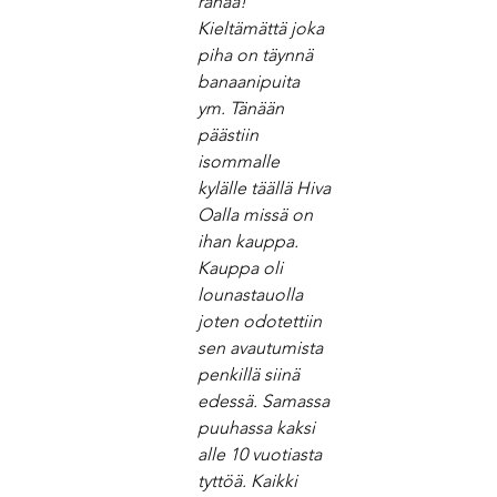
rahaa!” 
Kieltämättä joka 
piha on täynnä 
banaanipuita 
ym. Tänään 
päästiin 
isommalle 
kylälle täällä Hiva 
Oalla missä on 
ihan kauppa. 
Kauppa oli 
lounastauolla 
joten odotettiin 
sen avautumista 
penkillä siinä 
edessä. Samassa 
puuhassa kaksi 
alle 10 vuotiasta 
tyttöä. Kaikki 