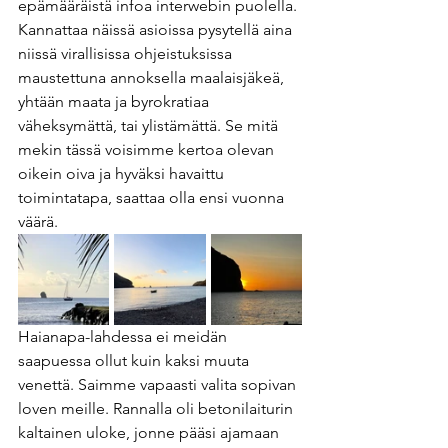
epämääräistä infoa interwebin puolella. 
Kannattaa näissä asioissa pysytellä aina 
niissä virallisissa ohjeistuksissa 
maustettuna annoksella maalaisjäkeä, 
yhtään maata ja byrokratiaa 
väheksymättä, tai ylistämättä. Se mitä 
mekin tässä voisimme kertoa olevan 
oikein oiva ja hyväksi havaittu 
toimintatapa, saattaa olla ensi vuonna 
väärä. 
Haianapa-lahdessa ei meidän 
saapuessa ollut kuin kaksi muuta 
venettä. Saimme vapaasti valita sopivan 
loven meille. Rannalla oli betonilaiturin 
kaltainen uloke, jonne pääsi ajamaan 