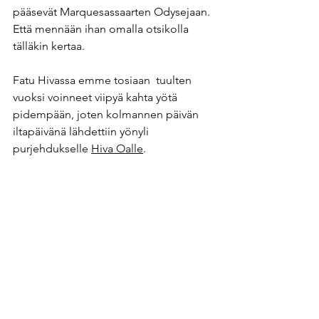
pääsevät Marquesassaarten Odysejaan. 
Että mennään ihan omalla otsikolla 
tälläkin kertaa. 
Fatu Hivassa emme tosiaan  tuulten 
vuoksi voinneet viipyä kahta yötä 
pidempään, joten kolmannen päivän 
iltapäivänä lähdettiin yönyli 
purjehdukselle 
Hiva Oalle
. 