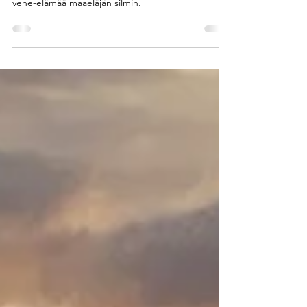
Yötä päivää merellä - ja paratiisiin. Kaksi viikkoa
vene-elämää maaeläjän silmin.