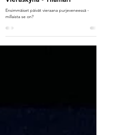
jälleennäkeminen ja
ensimmäinen purjehdus
Vieraskynä - Tiiamari
Ensimmäiset päivät vieraana purjeveneessä -
millaista se on?