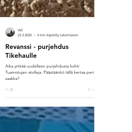
Vali
23.3.2025
4 min käytetty lukemiseen
Revanssi - purjehdus
Tikehaulle
Aika yrittää uudelleen purjehdusta kohti
Tuamotujen atolleja. Päästäänkö tällä kertaa perille
saakka?