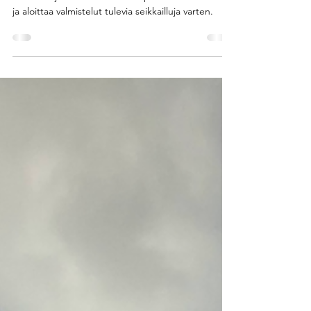
Miehistö kasvaa! Saamme uuden
miehistönjäsenen. Oli siis aika palata Seurasaarille
ja aloittaa valmistelut tulevia seikkailluja varten.