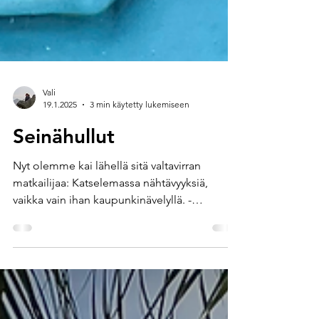
Vali
19.1.2025
3 min käytetty lukemiseen
Seinähullut
Nyt olemme kai lähellä sitä valtavirran
matkailijaa: Katselemassa nähtävyyksiä,
vaikka vain ihan kaupunkinävelyllä. -
Papeeten laajin...