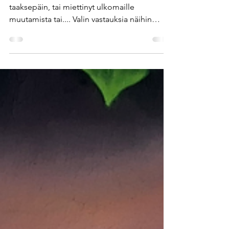
Oletko koskaan halunnut palata ajassa
taaksepäin, tai miettinyt ulkomaille
muutamista tai.... Valin vastauksia näihin
kysymyksiin.